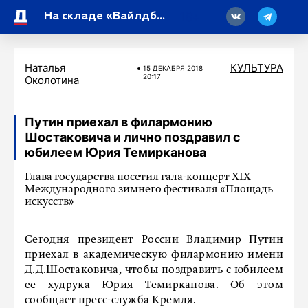
18
На складе «Вайлдберриз» удалось локализовать возгорание после атаки ВСУ
Наталья
КУЛЬТУРА
15 ДЕКАБРЯ 2018
20:17
Околотина
Путин приехал в филармонию
Шостаковича и лично поздравил с
юбилеем Юрия Темирканова
Глава государства посетил гала-концерт XIX
Международного зимнего фестиваля «Площадь
искусств»
Сегодня президент России Владимир Путин
приехал в академическую филармонию имени
Д.Д.Шостаковича, чтобы поздравить с юбилеем
ее худрука Юрия Темирканова. Об этом
сообщает пресс-служба Кремля.