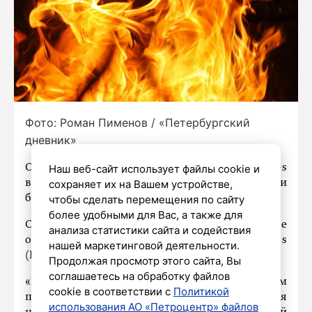
Фото: Роман Пименов / «Петербургский
дневник»
Наш веб-сайт использует файлы cookie и
Очаги возгорания на объекте Wildberries
сохраняет их на Вашем устройстве,
в Свердловской области, который атаковали
чтобы сделать перемещения по сайту
беспилотники Киева, локализованы.
более удобными для Вас, а также для
Об этом 7 августа рассказали в пресс-службе
анализа статистики сайта и содействия
объединенной компании Wildberries и Russ
нашей маркетинговой деятельности.
(RWB).
Продолжая просмотр этого сайта, Вы
соглашаетесь на обработку файлов
«Благодаря оперативным действиям
cookie в соответствии с
Политикой
профильных служб очаги возгорания
использования АО «Петроцентр» файлов