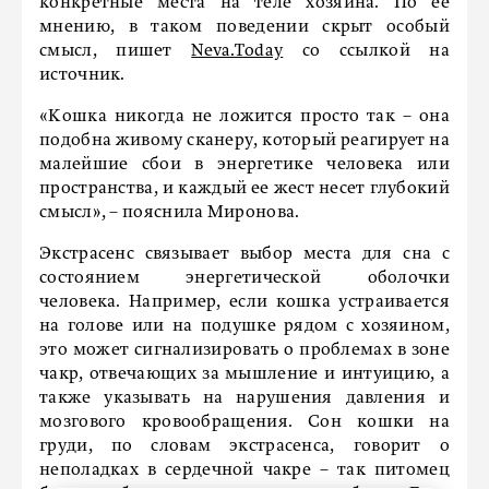
конкретные места на теле хозяина. По ее
мнению, в таком поведении скрыт особый
смысл, пишет
Neva.Today
со ссылкой на
источник.
«Кошка никогда не ложится просто так – она
подобна живому сканеру, который реагирует на
малейшие сбои в энергетике человека или
пространства, и каждый ее жест несет глубокий
смысл», – пояснила Миронова.
Экстрасенс связывает выбор места для сна с
состоянием энергетической оболочки
человека. Например, если кошка устраивается
на голове или на подушке рядом с хозяином,
это может сигнализировать о проблемах в зоне
чакр, отвечающих за мышление и интуицию, а
также указывать на нарушения давления и
мозгового кровообращения. Сон кошки на
груди, по словам экстрасенса, говорит о
неполадках в сердечной чакре – так питомец