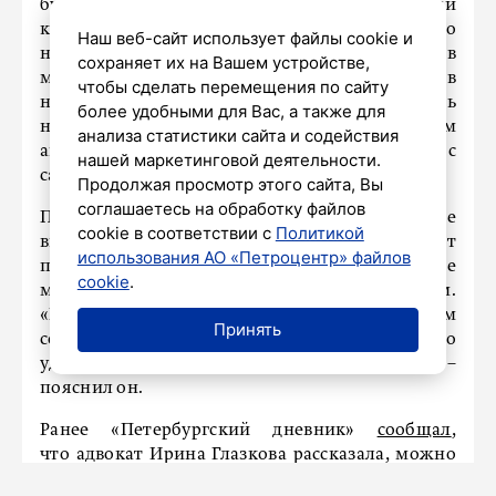
будто забирает переживания и боль. Если
кошка ложится на живот женщины, это
Наш веб-сайт использует файлы cookie и
нередко связывают с проблемами в
сохраняет их на Вашем устройстве,
менструальном цикле. А привычка спать в
чтобы сделать перемещения по сайту
ногах, как считает экстрасенс, может намекать
более удобными для Вас, а также для
на трудности с опорно‑двигательным
анализа статистики сайта и содействия
аппаратом либо на сложности с
нашей маркетинговой деятельности.
самореализацией и удачей.
Продолжая просмотр этого сайта, Вы
соглашаетесь на обработку файлов
При этом зоопсихолог Мирослав Волков не
cookie в соответствии с
Политикой
видит в таком поведении мистики. Эксперт
использования АО «Петроцентр» файлов
полагает, что кошки просто ищут комфортное
cookie
.
место и стремятся к контакту с человеком.
«Когда кошка ложится спать или просто рядом
Принять
со своим хозяином, это значит, что ей просто
удобно – и все. Это социальный контакт», –
пояснил он.
Ранее «Петербургский дневник»
сообщал
,
что адвокат Ирина Глазкова рассказала, можно
ли оставить наследство кошке.