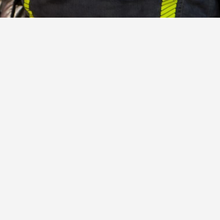
в ночь на 7 августа загорелись четыре машины,
о управления МЧС РФ.
Выяснилось, что в автомобиле марки BMW выгорел
 сгорели легковоспламеняющиеся элементы,
 тушению привлекли 10 человек личного состава
ет.
нинградской области ликвидировали 15 пожаров.