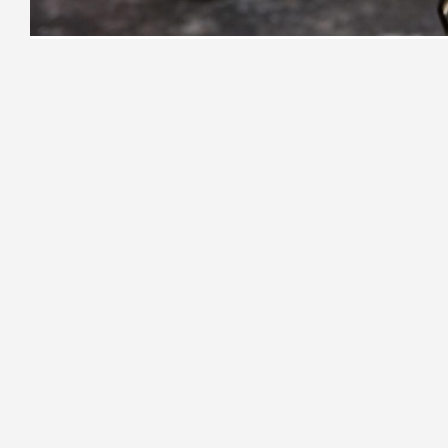
Фото: Олег Золото / «Петербургский дневник»
На Пейзажной улице в Петербурге 
сообщает пресс-служба региональног
О пожаре стало известно в 02:23. 
моторный отсек, в машине Lada
а у Chevrolet оплавились части кузова.
Пожар удалось потушить в 02:49. К
и 2 единицы техники. Пострадавших н
Ранее
сообщалось
, что за сутки в Ле
КУЛЬТУРА