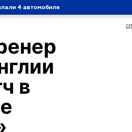
ылали 4 автомобиля
С
ренер
нглии
ч в
ге
»