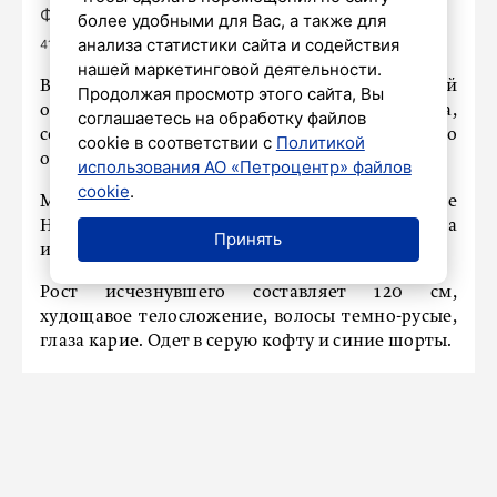
Фото:
https://vk.ru/lizaalert_piter?z=photo-
более удобными для Вас, а также для
анализа статистики сайта и содействия
41515336_457256047%2F03d4742e0549e4e32e
нашей маркетинговой деятельности.
В Ломоносовском районе Ленинградской
Продолжая просмотр этого сайта, Вы
области ищут девятилетнего мальчика,
соглашаетесь на обработку файлов
сообщили в соцсетях представители поискового
cookie в соответствии с
Политикой
отряда «ЛизаАлерт».
использования АО «Петроцентр» файлов
cookie
.
Мальчик пропал в поселке
Новогорелово. 5 августа он вышел из дома
Принять
и не вернулся.
Рост исчезнувшего составляет 120 см,
худощавое телосложение, волосы темно-русые,
глаза карие. Одет в серую кофту и синие шорты.
Ранее в Петербурге
смогли
отыскать
шестилетнюю девочку.
НАШ ГОРОД