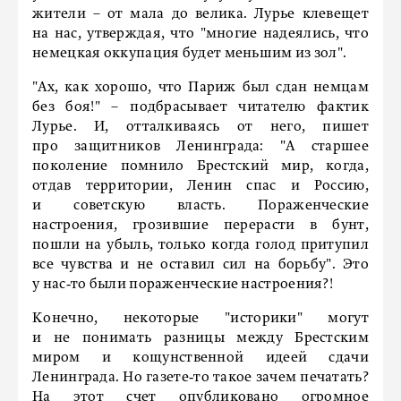
жители – от мала до велика. Лурье клевещет
на нас, утверждая, что "многие надеялись, что
немецкая оккупация будет меньшим из зол".
"Ах, как хорошо, что Париж был сдан немцам
без боя!" – подбрасывает читателю фактик
Лурье. И, отталкиваясь от него, пишет
про защитников Ленинграда: "А старшее
поколение помнило Брестский мир, когда,
отдав территории, Ленин спас и Россию,
и советскую власть. Пораженческие
настроения, грозившие перерас­ти в бунт,
пошли на убыль, только когда голод притупил
все чувства и не оставил сил на борьбу". Это
у нас‑то были пораженческие настроения?!
Конечно, некоторые "историки" могут
и не понимать разницы между Брестским
миром и кощунственной идеей сдачи
Ленинграда. Но газете‑то такое зачем печатать?
На этот счет опубликовано огромное