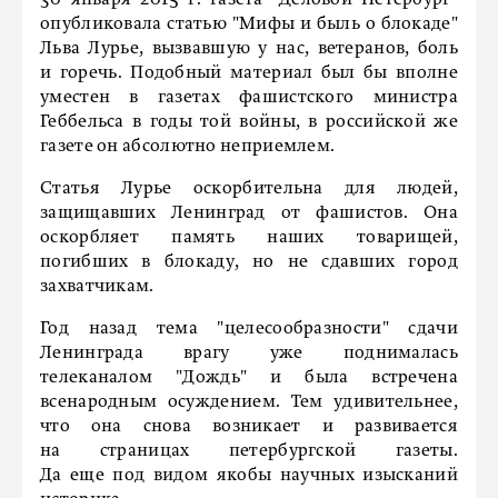
30 января 2015 г. газета "Деловой Петербург"
опубликовала статью "Мифы и быль о блокаде"
Льва Лурье, вызвавшую у нас, ветеранов, боль
и горечь. Подобный материал был бы вполне
уместен в газетах фашистского министра
Геббельса в годы той войны, в российской же
газете он абсолютно неприемлем.
Статья Лурье оскорбительна для людей,
защищавших Ленинград от фашистов. Она
оскорбляет память наших товарищей,
погибших в блокаду, но не сдавших город
захватчикам.
Год назад тема "целесообразности" сдачи
Ленинграда врагу уже поднималась
телеканалом "Дождь" и была встречена
всенародным осуждением. Тем удивительнее,
что она снова возникает и развивается
на страницах петербургской газеты.
Да еще под видом якобы научных изысканий