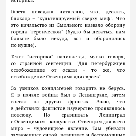
историка.
Газета поведала читателю, что, дескать,
блокада – "культивируемый сверху миф". Что
это начальство из Смольного назвало оборону
города "героической" (будто бы деваться нам
больше было некуда, вот и оборонялись
по нужде).
Текст "историка" начинается, мягко говоря,
со странной сентенции: "Для петербуржцев
освобож­дение от осады – то же, что
освобождение Освенцима для евреев".
За узников концлагерей говорить не берусь.
Я в начале войны был в Ленинграде, затем
воевал на других фронтах. Знаю, что
в действиях фашистов изуверство проявлялось
повсюду. Но сравнивать Ленинград
с Освенцимом – кощунство. Освенцим для всего
мира – чудовищное явление. Там убивали
захваченных силой, невинных и беспомощных