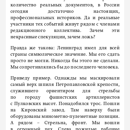
количество реальных документов, в России
сегодня достаточно настоящих,
профессиональных историков. Да и реальные
участники тех событий живут рядом с членами
редакционного коллектива. Зачем эти
некрасивые спекуляции, зачем ложь?
Правда же такова: Ленинград имел для всей
страны символичес­кое значение. Мы его сдать
просто не могли. Никогда бы этого не сделали.
Мы сопротивлялись бы до последнего человека.
Приведу пример. Однажды мы маскировали
самый верх шпиля Петропавловской крепости,
служившего ориентиром для стрельбы
по городу фашистских артиллеристов
с Пулковских высот. Понадобился трос. Пошли
на Кировский завод. Там наверху были
оборудованы минометно-пулеметные позиции.
А рядом – Стрельна, фронт. Мы вошли
в огромный цех. Слева пожилые рабочие