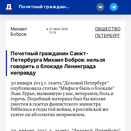
18
Почетный гражданин Санкт-Петербурга Михаил Бобров: нельзя говорить о блокаде Ленинграда неправду
Михаил
ОБЩЕСТВО
27 МАЯ 2015
11:15
Бобров
ПЕТЕРБУРГ
Почетный гражданин Санкт-
Петербурга Михаил Бобров: нельзя
говорить о блокаде Ленинграда
неправду
30 января 2015 г. газета "Деловой Петербург"
опубликовала статью "Мифы и быль о блокаде"
Льва Лурье, вызвавшую у нас, ветеранов, боль и
горечь. Подобный материал был бы вполне
уместен в газетах фашистского министра
Геббельса в годы той войны, в российской же
газете он абсолютно неприемлем.