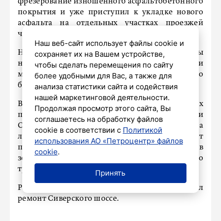
фрезерование изношенного асфальтобетонного
покрытия и уже приступил к укладке нового
асфальта на отдельных участках проезжей
части.
Наш веб-сайт использует файлы cookie и
На следующих этапах запланированы
сохраняет их на Вашем устройстве,
нанесение разметки термопластичными
чтобы сделать перемещения по сайту
материалами и восстановление нарушенного
более удобными для Вас, а также для
благоустройства.
анализа статистики сайта и содействия
нашей маркетинговой деятельности.
В межрельсовом пространстве трамвайных
Продолжая просмотр этого сайта, Вы
путей на пересечениях с проспектом Стачек и
соглашаетесь на обработку файлов
Санкт-Петербургским шоссе будет уложена
cookie в соответствии с
Политикой
литая асфальтобетонная смесь. Это обеспечит
использования АО «Петроцентр» файлов
повышенную износостойкость покрытия в
cookie
.
зонах интенсивного движения общественного
транспорта.
Принять
Ранее
сообщалось
, что в Ленобласти стартовал
ремонт Сиверского шоссе.