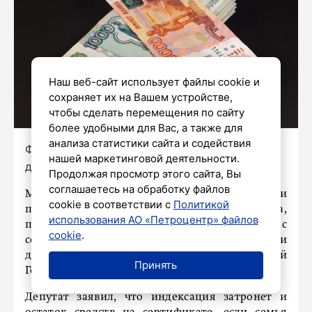
Наш веб-сайт использует файлы cookie и
сохраняет их на Вашем устройстве,
чтобы сделать перемещения по сайту
более удобными для Вас, а также для
анализа статистики сайта и содействия
Фото: Роман Пименов / «Петербургский
нашей маркетинговой деятельности.
дневник»
Продолжая просмотр этого сайта, Вы
соглашаетесь на обработку файлов
Материнский капитал в России
cookie в соответствии с
Политикой
проиндексируют с 1 февраля 2027 года,
использования АО «Петроцентр» файлов
прогнозный размер индексации сейчас
cookie
.
составляет порядка 5,2%, рассказал РИА Новости
депутат Государственной думы Алексей
Принять
Говырин («Единая Россия»).
Депутат заявил, что индексация затронет и