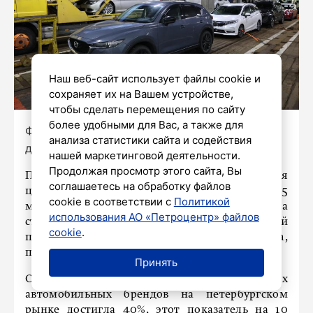
Наш веб-сайт использует файлы cookie и
сохраняет их на Вашем устройстве,
чтобы сделать перемещения по сайту
более удобными для Вас, а также для
Фото: Дмитрий Фуфаев / «Петербургский
анализа статистики сайта и содействия
дневник»
нашей маркетинговой деятельности.
Продолжая просмотр этого сайта, Вы
По итогам первого полугодия 2026 года средняя
соглашаетесь на обработку файлов
цена новой машины в Петербурге составила 3,5
cookie в соответствии с
Политикой
миллиона рублей. Лидером по динамике спроса
использования АО «Петроцентр» файлов
стал белорусский бренд Belgee, а самой
cookie
.
популярной моделью является LADA Granta,
передает издание
Piter.TV
.
Принять
Отмечается, что доля российских
автомобильных брендов на петербургском
рынке достигла 40%, этот показатель на 10