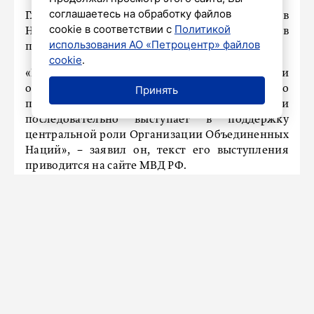
соглашаетесь на обработку файлов
Глава ведомства во вторник, 7 июля, прибыл в
cookie в соответствии с
Политикой
Нью-Йорк для участия в саммите начальников
использования АО «Петроцентр» файлов
полиций государств-членов ООН.
cookie
.
«Россия остается традиционным и
ответственным участником деятельности по
Принять
поддержанию глобальной безопасности и
последовательно выступает в поддержку
центральной роли Организации Объединенных
Наций», − заявил он, текст его выступления
приводится на сайте МВД РФ.
Колокольцев отметил, что на фоне расширения
географии региональных конфликтов растут
угрозы терроризма, организованной
преступности, наркотрафика, торговли
оружием, а также людьми. Это требует
укрепления международного сотрудничества
для борьбы с трансграничной преступностью.