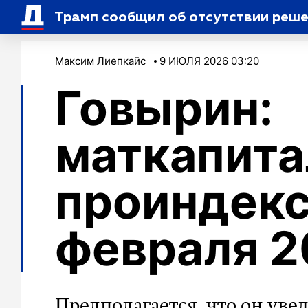
Трамп сообщил об отсутствии реше
Максим Лиепкайс
9 ИЮЛЯ 2026 03:20
Говырин:
маткапита
проиндекс
февраля 2
Предполагается, что он уве