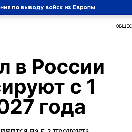
ния по выводу войск из Европы
ОБЩЕС
л в России
ируют с 1
027 года
личится на 5,2 процента