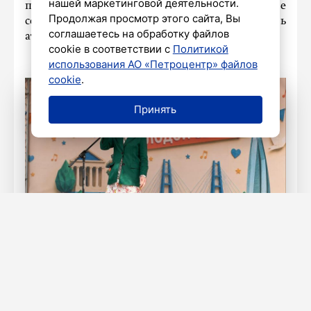
нашей маркетинговой деятельности.
познавательных активностях, найти новые
Продолжая просмотр этого сайта, Вы
семейные увлечения и почувствовать
соглашаетесь на обработку файлов
атмосферу единства и взаимной поддержки.
cookie в соответствии с
Политикой
использования АО «Петроцентр» файлов
cookie
.
Принять
Фото: Ирина Иванова / «Петербургский
дневник»