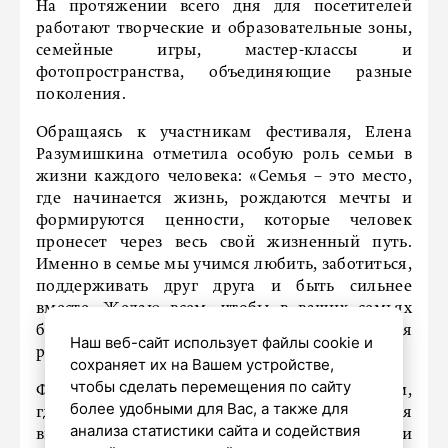
На протяжении всего дня для посетителей
работают творческие и образовательные зоны,
семейные игры, мастер-классы и
фотопространства, объединяющие разные
поколения.
Обращаясь к участникам фестиваля, Елена
Разумишкина отметила особую роль семьи в
жизни каждого человека: «Семья – это место,
где начинается жизнь, рождаются мечты и
формируются ценности, которые человек
пронесет через весь свой жизненный путь.
Именно в семье мы учимся любить, заботиться,
поддерживать друг друга и быть сильнее
вместе. Желаю всем, чтобы в ваших семьях
были любовь, забота, уважение и ежедневная
Наш веб-сайт использует файлы cookie и
радость».
сохраняет их на Вашем устройстве,
чтобы сделать перемещения по сайту
Фестиваль молодой семьи стал пространством,
более удобными для Вас, а также для
где родители и дети могут провести время
анализа статистики сайта и содействия
вместе, принять участие в творческих и