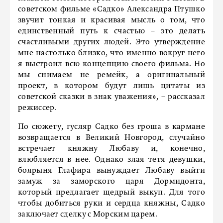
советском фильме «Садко» Александра Птушко
звучит тонкая и красивая мысль о том, что
единственный путь к счастью – это делать
счастливыми других людей. Это утверждение
мне настолько близко, что именно вокруг него
я выстроил всю концепцию своего фильма. Но
мы снимаем не ремейк, а оригинальный
проект, в котором будут лишь цитаты из
советской сказки в знак уважения», – рассказал
режиссер.
По сюжету, гусляр Садко без гроша в кармане
возвращается в Великий Новгород, случайно
встречает княжну Любаву и, конечно,
влюбляется в нее. Однако злая тетя девушки,
боярыня Глафира вынуждает Любаву выйти
замуж за заморского царя Дормидонта,
который предлагает щедрый выкуп. Для того
чтобы добиться руки и сердца княжны, Садко
заключает сделку с Морским царем.