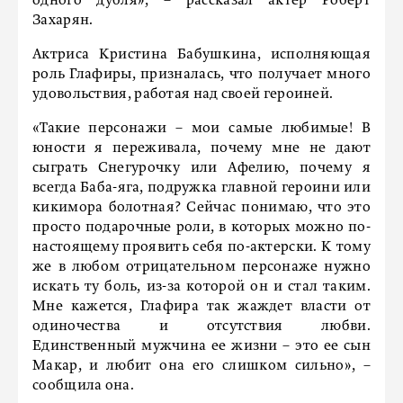
одного дубля», – рассказал актер Роберт
Захарян.
Актриса Кристина Бабушкина, исполняющая
роль Глафиры, призналась, что получает много
удовольствия, работая над своей героиней.
«Такие персонажи – мои самые любимые! В
юности я переживала, почему мне не дают
сыграть Снегурочку или Афелию, почему я
всегда Баба-яга, подружка главной героини или
кикимора болотная? Сейчас понимаю, что это
просто подарочные роли, в которых можно по-
настоящему проявить себя по-актерски. К тому
же в любом отрицательном персонаже нужно
искать ту боль, из-за которой он и стал таким.
Мне кажется, Глафира так жаждет власти от
одиночества и отсутствия любви.
Единственный мужчина ее жизни – это ее сын
Макар, и любит она его слишком сильно», –
сообщила она.