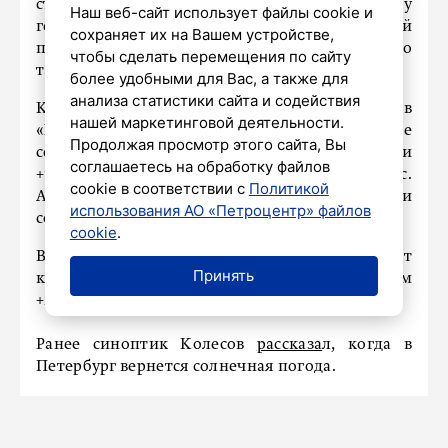
столице остался позади. Сегодня на погоду
Наш веб-сайт использует файлы cookie и
города влияет атлантический циклон, который
сохраняет их на Вашем устройстве,
приносит облака и кратковременные дожди, но
чтобы сделать перемещения по сайту
также запускает процессы потепления.
более удобными для Вас, а также для
анализа статистики сайта и содействия
Как сообщил синоптик в своем канале в
нашей маркетинговой деятельности.
«Максе», температура воздуха в Петербурге
Продолжая просмотр этого сайта, Вы
составит +19…+21°, в Ленинградской области
соглашаетесь на обработку файлов
+17…+22°. Ветер ожидается восточный, 4–9 м/с.
cookie в соответствии с
Политикой
Атмосферное давление будет меняться мало и
использования АО «Петроцентр» файлов
составит 748 мм рт. ст., что ниже нормы.
cookie
.
В четверг специалист прогнозирует
Принять
кратковременные дожди: ночью +15…+17°, днем
+21…+23°.
Ранее синоптик Колесов
рассказа
л, когда в
Петербург вернется солнечная погода.
ПРОИСШЕСТВИЯ