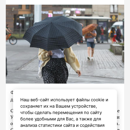
Фото: Роман Пименов / «Петербургский
дневник»
Наш веб-сайт использует файлы cookie и
сохраняет их на Вашем устройстве,
Согласно прогнозу ФГБУ «Северо-Западное
чтобы сделать перемещения по сайту
УГМС», 9 июля в Ленинградской области
более удобными для Вас, а также для
ожидается облачная с прояснениями погода.
анализа статистики сайта и содействия