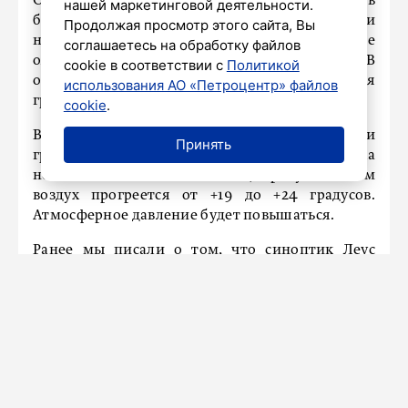
Однако ночью и в первой половине дня в
нашей маркетинговой деятельности.
большинстве районов пройдут дожди, местами
Продолжая просмотр этого сайта, Вы
небольшие. Во второй половине
соглашаетесь на обработку файлов
ожидаются кратковременные дожди. В
cookie в соответствии с
Политикой
отдельных районах региона прогнозируется
использования АО «Петроцентр» файлов
гроза.
cookie
.
Ветер юго-восточный и восточный, 4–9 м/с, при
Принять
грозе будет порывистым. Температура воздуха
ночью составит от +12 до +17 градусов. Днем
воздух прогреется от +19 до +24 градусов.
Атмосферное давление будет повышаться.
Ранее мы писали о том, что синоптик Леус
рассказал, прошел ли
пик похолодания
в
Петербурге.
НАШ ГОРОД
ПДкасты: выпуск от 8 июля