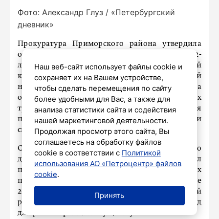
Фото: Александр Глуз / «Петербургский
дневник»
Прокуратура Приморского района утвердила
обвинительное заключение в отношении 62-
летнего директора частной стоматологической
Наш веб-сайт использует файлы cookie и
клиники. Как сообщает
Neva.Today
со ссылкой
сохраняет их на Вашем устройстве,
на пресс-службу Генпрокуратуры, мужчина
чтобы сделать перемещения по сайту
обвиняется в оказании услуг, не отвечающих
более удобными для Вас, а также для
требованиям безопасности жизни и здоровья
анализа статистики сайта и содействия
потребителей, повлекших по неосторожности
нашей маркетинговой деятельности.
смерть человека.
Продолжая просмотр этого сайта, Вы
соглашаетесь на обработку файлов
Согласно версии следствия, с августа 2014 по
cookie в соответствии с
Политикой
декабрь 2021 года обвиняемый использовал
использования АО «Петроцентр» файлов
препараты с нарушением порядка их
cookie
.
применения. Это привело к трагедии: в декабре
2021 года в клинике скончался шестилетний
Принять
ребенок. Уголовное дело было направлено в суд
для рассмотрения по существу.