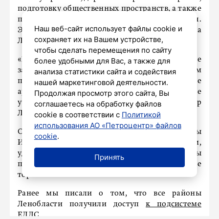
подготовку общественных пространств, а также
площадок для гостей и маршрутов движения.
Наш веб-сайт использует файлы cookie и
Это передает пресс-служба стройблока
сохраняет их на Вашем устройстве,
Ленинградской области.
чтобы сделать перемещения по сайту
«Работа идет в плотном режиме: где-то уже
более удобными для Вас, а также для
завершаем благоустройство, где-то добираем
анализа статистики сайта и содействия
последние элементы – покрытие, малые
нашей маркетинговой деятельности.
архитектурные формы, озеленение, дорожные
Продолжая просмотр этого сайта, Вы
участки», – подчеркнул вице-губернатор
соглашаетесь на обработку файлов
Ленинградской области Евгений Барановский.
cookie в соответствии с
Политикой
использования АО «Петроцентр» файлов
Он также отметил, что главное – чтобы
cookie
.
Ивангород встретил праздник аккуратным,
удобным и ухоженным, а результаты
Принять
подготовки остались жителям и после
торжества.
Ранее мы писали о том, что все районы
Ленобласти получили доступ
к подсистеме
ЕДДС.