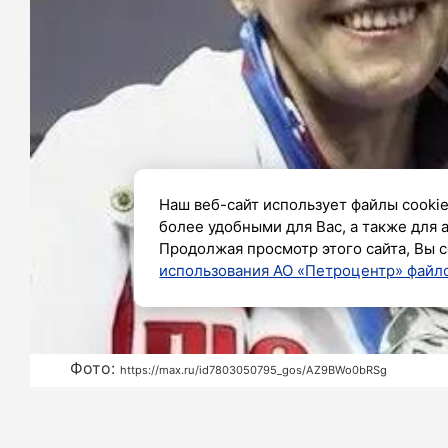
Наш веб-сайт использует файлы cookie
более удобными для Вас, а также для 
Продолжая просмотр этого сайта, Вы с
использования АО «Петроцентр» файло
Фото:
https://max.ru/id7803050795_gos/AZ9BWo0bRSg
Ф
амилия
Дьяченко –
часть истории г
взаимная поддержка приводят к ве