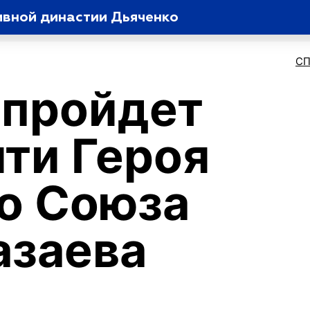
ивной династии Дьяченко
С
 пройдет
яти Героя
о Союза
азаева