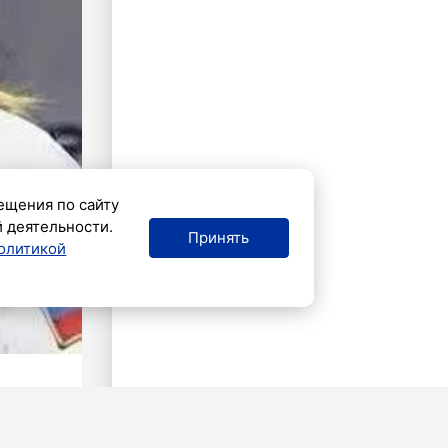
ещения по сайту
й деятельности.
Принять
олитикой