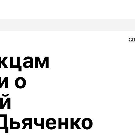
С
жцам
и о
й
Дьяченко