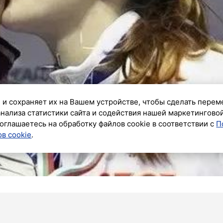
 и сохраняет их на Вашем устройстве, чтобы сделать перем
анализа статистики сайта и содействия нашей маркетингово
оглашаетесь на обработку файлов cookie в соответствии с
П
в cookie
.
орода и пример того, как верность общему делу и
ршинам мирового спорта. Основатели династии –