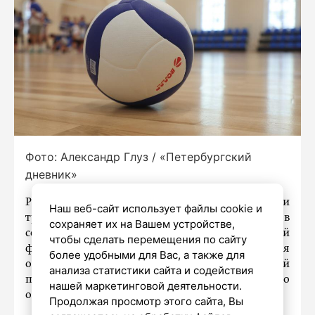
Фото: Александр Глуз / «Петербургский
дневник»
Российские волейболисты и представители
Наш веб-сайт использует файлы cookie и
тренерских штабов смогут вновь участвовать в
сохраняет их на Вашем устройстве,
соревнованиях под эгидой Международной
чтобы сделать перемещения по сайту
федерации волейбола (FIVB). Организация
более удобными для Вас, а также для
объявила о снятии действовавших ограничений
анализа статистики сайта и содействия
после недавнего решения Международного
нашей маркетинговой деятельности.
олимпийского комитета.
Продолжая просмотр этого сайта, Вы