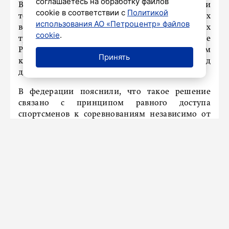
соглашаетесь на обработку файлов
В FIVB сообщили, что российские спортсмены и
cookie в соответствии с
Политикой
технические специалисты во всех дисциплинах
использования АО «Петроцентр» файлов
возвращаются к участию в международных
cookie
.
турнирах. Кроме того, национальные сборные
России восстановят в мировом рейтинге с тем
Принять
количеством очков, которое было у команд
до «заморозки».
В федерации пояснили, что такое решение
связано с принципом равного доступа
спортсменов к соревнованиям независимо от
гражданства.
Седьмого июля Международный олимпийский
комитет
временно восстановил
членство
Олимпийского комитета России и
рекомендовал международным федерациям
отказаться от ограничений в отношении
российских спортсменов.