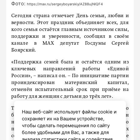
Фото:
https://max.ru/sergeyboyarskiy/AZ88ujNIQF4
Сегодня страна отмечает День семьи, любви и
верности. Этот праздник объединяет всех, для
кого семья остаётся главным источником силы,
поддержки и уверенности, сообщил в своём
канале в MAX депутат Госдумы Сергей
Боярский.
«Поддержка семей была и остаётся одним из
ключевых направлений работы «Единой
России», – написал он. – По инициативе партии
проиндексирован материнский капитал,
отменён испытательный срок при приёме на
работу для женщин с детьми до трёх лет».
Также вдвое увеличены пособия по
Наш веб-сайт использует файлы cookie и
беременности и родам для студенток, повышен
сохраняет их на Вашем устройстве,
налоговый вычет на второго и каждого
чтобы сделать перемещения по сайту
последующего ребёнка. Для многодетных
более удобными для Вас, а также для
семей сохранено право на ежемесячное
анализа статистики сайта и содействия