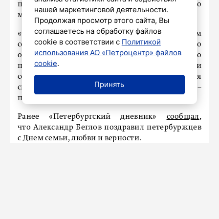
пособие при превышении прожиточного
нашей маркетинговой деятельности.
минимума до десяти процентов.
Продолжая просмотр этого сайта, Вы
соглашаетесь на обработку файлов
«Особые слова признательности многодетным
cookie в соответствии с
Политикой
семьям. Спасибо за вашу любовь и заботу по
использования АО «Петроцентр» файлов
отношению к своим близким. Государство
cookie
.
продолжит укреплять семейную политику и
создавать условия, в которых каждая семья
Принять
сможет уверенно смотреть в будущее», –
подытожил депутат.
Ранее «Петербургский дневник»
сообщал
,
что Александр Беглов поздравил петербуржцев
с Днем семьи, любви и верности.
«Город успел отдать ему
должное»: в Петербурге сегодня
пройдет прощание с Владимиром
Окрепиловым