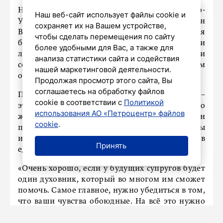
Наместник Свято-Троицкого Макариево-
Наш веб-сайт использует файлы cookie и
Унженского мужского монастыря, игумен
сохраняет их на Вашем устройстве,
Варфоломей (Коломацкий) рассказал, что для
чтобы сделать перемещения по сайту
большинства христиан путь к спасению души
более удобными для Вас, а также для
лежит через создание семьи как малой церкви и
анализа статистики сайта и содействия
совместную жизнь в христианском браке. Этим
нашей маркетинговой деятельности.
он поделился с
РИАМО
.
Продолжая просмотр этого сайта, Вы
соглашаетесь на обработку файлов
По его словам, главное для будущих супругов –
cookie в соответствии с
Политикой
это единомыслие, чтобы они могли не только
использования АО «Петроцентр» файлов
жить вместе, но и молиться. Игумен
cookie
.
подчеркнул, что важно узнать жизнь, интересы
и родителей избранника, а также убедиться в
Принять
единомыслии в вере.
«Очень хорошо, если у будущих супругов будет
один духовник, который во многом им сможет
помочь. Самое главное, нужно убедиться в том,
что ваши чувства обоюдные. На всё это нужно
время. И чем больше его пройдет, тем крепче