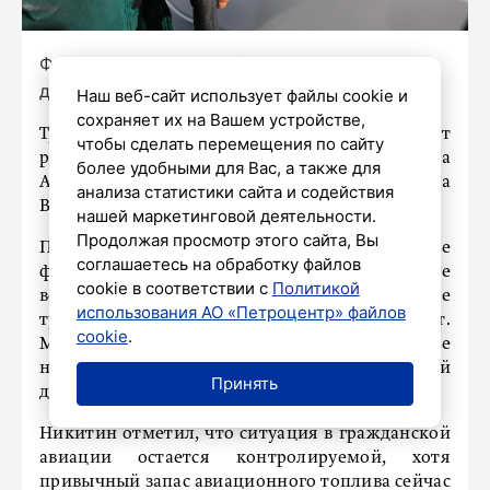
Фото: Роман Пименов / «Петербургский
дневник»
Наш веб-сайт использует файлы cookie и
сохраняет их на Вашем устройстве,
Транспортная система России продолжает
чтобы сделать перемещения по сайту
работать без сбоев, заявил министр транспорта
более удобными для Вас, а также для
Андрей Никитин на совещании президента
анализа статистики сайта и содействия
Владимира Путина с членами правительства.
нашей маркетинговой деятельности.
Продолжая просмотр этого сайта, Вы
По словам главы Минтранса, в штатном режиме
соглашаетесь на обработку файлов
функционируют аэропорты, железнодорожные
cookie в соответствии с
Политикой
вокзалы, морские порты, автомобильные
использования АО «Петроцентр» файлов
трассы и общественный транспорт.
cookie
.
Министерство также принимает все
необходимые меры для бесперебойной
Принять
доставки топлива в Крым.
Никитин отметил, что ситуация в гражданской
авиации остается контролируемой, хотя
привычный запас авиационного топлива сейчас