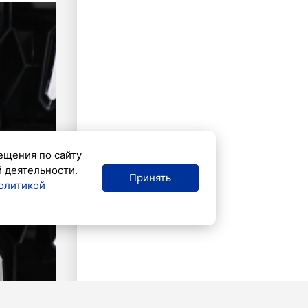
ещения по сайту
й деятельности.
Принять
олитикой