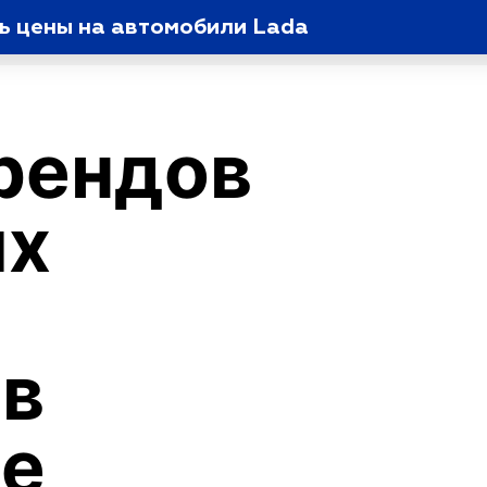
ь цены на автомобили Lada
рендов
ых
й
 в
ге