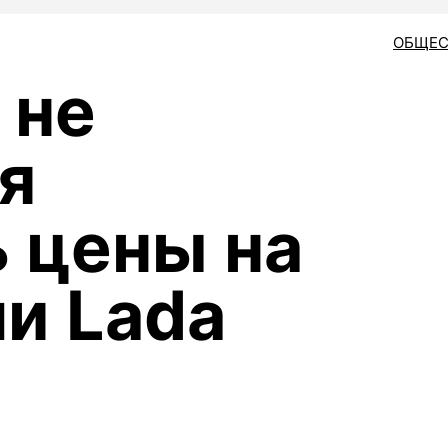
ОБЩЕС
 не
я
 цены на
и Lada