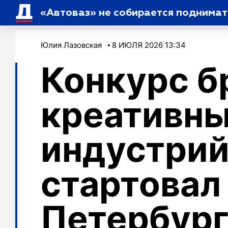
«Автоваз» не собирается поднимат
Юлия Лазовская
8 ИЮЛЯ 2026 13:34
Конкурс б
креативн
индустри
стартовал
Петербур