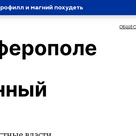
орофилл и магний похудеть
ОБЩЕС
ферополе
нный
стные власти