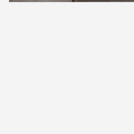
Фото: Александр Глуз / «Петербургский дневн
Хлорофилл и магний часто рекламир
научных доказательств их эффекти
специалист Пироговского университе
По его словам, хлорофилл в сост
употреблять обычную зелень и овощи
клетчатку, витамины и минералы. 
может вызвать побочные эффекты, вк
Цитрат магния также не влияет на с
нервной системы, может улучшать 