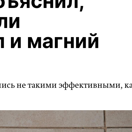
бъяснил,
ли
 и магний
лись не такими эффективными, к