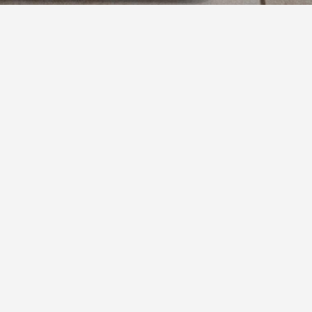
ик»
уют как простое средство для похудения, однако
вности в борьбе с лишним весом нет, рассказал
та Денис Борозденко.
аве БАДов не помогает сжигать жир. Полезнее
, которые содержат не только этот пигмент, но и
При этом бесконтрольный прием таких добавок
лючая изменение цвета мочи и стула.
нижение веса. Эксперт пояснил, что он важен для
сон и обладает легким слабительным эффектом,