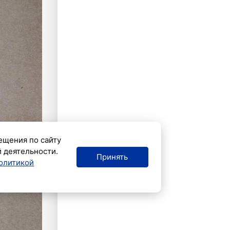
ещения по сайту
й деятельности.
Принять
олитикой