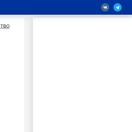
18
ТВО