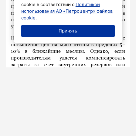
cookie в соответствии с
Политикой
цен в магазинах не будет. Розничные сети и
использования АО «Петроцентр» файлов
производители переносят рост затрат на
cookie
.
потребителей постепенно, вынужденно
учитывая покупательский спрос.
Принять
Наиболее вероятный сценарий – постепенное
повышение цен на мясо птицы в пределах 5–
10% в ближайшие месяцы. Однако, если
производителям удастся компенсировать
затраты за счет внутренних резервов или
усилится конкуренция, рост может быть более
умеренным. Если же давление на
себестоимость сохранится, цены могут расти
быстрее.
Ранее
сообщалось
, что в Госдуме предложили
обязать Правительство РФ регулировать
стоимость товаров первой необходимости.