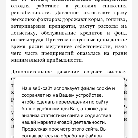
сегодня работают в условиях снижения
рентабельности. Давление оказывают сразу
несколько факторов: дорожают корма, топливо,
ветеринарные препараты, растут расходы на
логистику, обслуживание кредитов и фонд
оплаты труда. При этом отпускные цены долгое
время росли медленнее себестоимости, из-за
чего часть предприятий оказалась на грани
минимальной прибыльности.
Дополнительное давление создает высокая
стоимость заемных средств – для птицеводства,
требующего постоянных инвестиций, дорогие
Наш веб-сайт использует файлы cookie и
кредиты становятся существенной статьей
сохраняет их на Вашем устройстве,
расходов. Еще одним сдерживающим фактором
чтобы сделать перемещения по сайту
эксперт называет импорт продукции,
более удобными для Вас, а также для
усиливающий конкуренцию и
анализа статистики сайта и содействия
ограничивающий возможности
нашей маркетинговой деятельности.
производителей быстро повышать цены.
Продолжая просмотр этого сайта, Вы
соглашаетесь на обработку файлов
При этом Волкова подчеркивает: резкого скачка