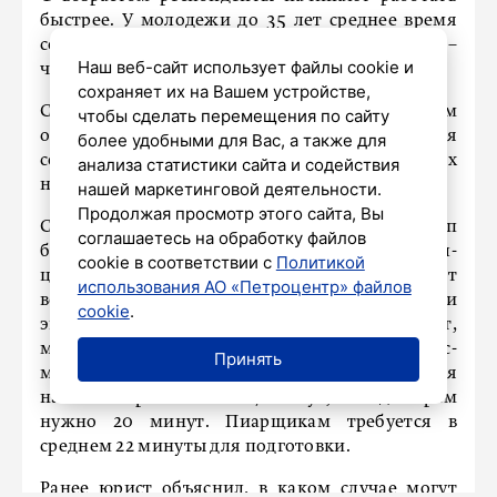
быстрее. У молодежи до 35 лет среднее время
составляет 15 минут, а у горожан старше 35 –
Наш веб-сайт использует файлы cookie и
чуть меньше, всего 13 минут.
сохраняет их на Вашем устройстве,
Самыми быстрыми оказались люди с доходом
чтобы сделать перемещения по сайту
от 150 000 рублей в месяц – их среднее время
более удобными для Вас, а также для
составляет всего 12 минут, и 33% из них
анализа статистики сайта и содействия
начинают работать почти сразу.
нашей маркетинговой деятельности.
Продолжая просмотр этого сайта, Вы
Среди различных профессиональных групп
соглашаетесь на обработку файлов
быстрее всех «включаются» операторы кол-
cookie в соответствии с
Политикой
центров, для которых среднее время составляет
использования АО «Петроцентр» файлов
всего 9 минут. Менеджерам по логистике и
cookie
.
экономистам требуется 10 минут,
маркетологам, снабженцам и офис-
Принять
менеджерам – 11 минут. Продавцы и учителя
начинают работать за 17 минут, а медсестрам
нужно 20 минут. Пиарщикам требуется в
среднем 22 минуты для подготовки.
Ранее юрист
объяснил
, в каком случае могут