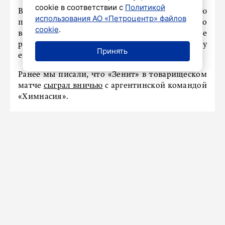
cookie в соответствии с
Политикой
В случае ухода бразильца главной целью
использования АО «Петроцентр» файлов
петербуржцев станет Малком. Однако
cookie
.
возвращение футболиста может случиться не
раньше чем через год, когда подойдет к концу
Принять
его контракт с «Аль-Хилялем».
Ранее мы писали, что «Зенит» в товарищеском
матче
сыграл вничью
с аргентинской командой
«Химнасия».
ПРОИСШЕСТВИЯ
В Петербурге арестовали
москвичку, обвиняемую в
дискредитации армии
7 июля 2026