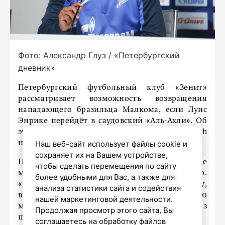
Фото: Александр Глуз / «Петербургский
дневник»
Петербургский футбольный клуб «Зенит»
рассматривает возможность возвращения
нападающего бразильца Малкома, если Луис
Энрике перейдёт в саудовский «Аль-Ахли». Об
этом сообщает «
Бриф24
» со ссылкой на «Mash
на спорте».
Наш веб-сайт использует файлы cookie и
сохраняет их на Вашем устройстве,
По данным источника, сине-бело-голубые
чтобы сделать перемещения по сайту
могут отпустить Энрике за 50 миллионов евро.
более удобными для Вас, а также для
«Если саудовцы, ищущие замену Рияду Марезу,
анализа статистики сайта и содействия
выплатят прописанные в контракте 60
нашей маркетинговой деятельности.
миллионов евро, трансфер состоится без
Продолжая просмотр этого сайта, Вы
препятствий», – пишет издание.
соглашаетесь на обработку файлов