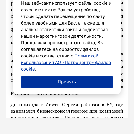
Наш веб-сайт использует файлы cookie и
роли стало развитие Авито Доставки и
сохраняет их на Вашем устройстве,
повышение удобства пользовательских
чтобы сделать перемещения по сайту
сценариев в крупных товарных категориях. Под
более удобными для Вас, а также для
его руководством на платформе появились
анализа статистики сайта и содействия
федеральные распродажи и корзина, а в Авито
нашей маркетинговой деятельности.
Доставке – самовывоз и доставка
Продолжая просмотр этого сайта, Вы
крупногабаритных товаров.
соглашаетесь на обработку файлов
Среди других проектов – поиск совместимых
cookie в соответствии с
Политикой
автомобильных запчастей по государственному
использования АО «Петроцентр» файлов
номеру или VIN и подсказки цены при
cookie
.
размещении объявлений в большинстве
товарных категорий. Под руководством Сергея
Принять
также были запущены раздел «Авито Премиум»
и сервис «Авито для бизнеса».
До прихода в Авито Сергей работал в EY, где
занимался бизнес-консалтингом для компаний
розничного сектора. Позже он стал первым
директором по продукту «Леруа Мерлен», а
затем возглавил направление клиентского