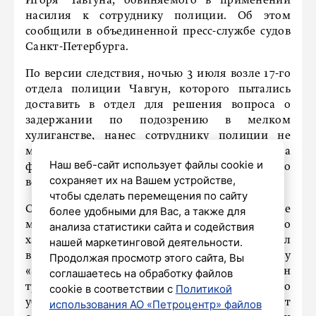
Игоря Чавгуна, обвиняемого в применении
насилия к сотруднику полиции. Об этом
сообщили в объединенной пресс-службе судов
Санкт-Петербурга.
По версии следствия, ночью 3 июля возле 17-го
отдела полиции Чавгун, которого пытались
доставить в отдел для решения вопроса о
задержании по подозрению в мелком
хулиганстве, нанес сотруднику полиции не
менее двух ударов, а также хватал его за
Наш веб-сайт использует файлы cookie и
форменное обмундирование. Уголовное дело
сохраняет их на Вашем устройстве,
возбуждено по части 1 статьи 318 УК РФ.
чтобы сделать перемещения по сайту
Суд учел, что обвиняемый имеет постоянное
более удобными для Вас, а также для
место жительства в Петербурге, положительно
анализа статистики сайта и содействия
характеризуется по месту работы, ранее служил
нашей маркетинговой деятельности.
в правоохранительных органах, имеет награду
Продолжая просмотр этого сайта, Вы
«За отличие в службе» и звание «Ветеран
соглашаетесь на обработку файлов
труда». Кроме того, следствие не представило
cookie в соответствии с
Политикой
убедительных доказательств того, что он может
использования АО «Петроцентр» файлов