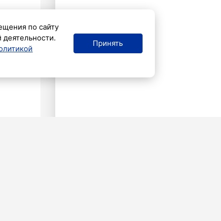
ещения по сайту
й деятельности.
Принять
олитикой