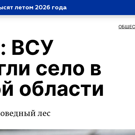
ысят летом 2026 года
ОБЩЕС
: ВСУ
гли село в
й области
поведный лес