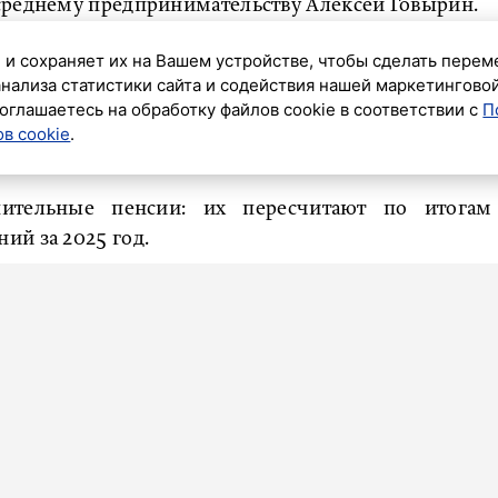
среднему предпринимательству Алексей Говырин.
т
ежегодный перерасчет страховых пенсий для
 и сохраняет их на Вашем устройстве, чтобы сделать перем
анализа статистики сайта и содействия нашей маркетингово
оглашаетесь на обработку файлов cookie в соответствии с
П
оду работодатели перечисляли страховые взносы,
в cookie
.
е пенсии», — отметил он.
пительные пенсии: их пересчитают по итогам
ий за 2025 год.
енсии прибавка составит 17,3 процента. Также
латы, связанные с программой софинансирования,
равлением материнского капитала на будущую
ст на 19,3 процента. Обращаться за перерасчетом
ески», — указал он.
, у кого право на повышенную выплату появляется
енсионеру в июне, июле или августе исполняется