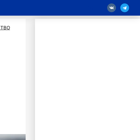
18
ТВО