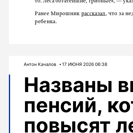
то. Леса богатейшие, грибные», — указ
Ранее Мирошник
рассказал
, что за н
ребенка.
Антон Качалов
17 ИЮНЯ 2026 06:38
Названы 
пенсий, к
повысят л