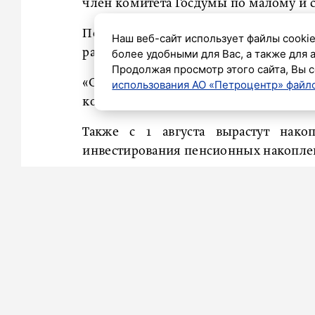
член комитета Госдумы по малому и 
По его словам, 1 августа
пройде
Наш веб-сайт использует файлы cookie
работающих пенсионеров.
более удобными для Вас, а также для 
Продолжая просмотр этого сайта, Вы с
«Он касается тех, за кого в 2025 г
использования АО «Петроцентр» файло
которые еще не были учтены в размер
Также с 1 августа вырастут нако
инвестирования пенсионных накоплен
«Для получателей накопительной п
увеличатся срочные пенсионные вып
самостоятельными взносами и нап
пенсию. Для этой группы заявлен ро
не потребуется, он пройдет автоматич
Летом прибавку могут получить и те
из-за личных обстоятельств: если п