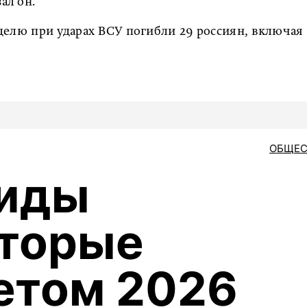
ал он.
еделю при ударах ВСУ погибли 29 россиян, включая
ОБЩЕС
виды
оторые
етом 2026