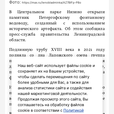
Фото:
https://max.ru/lenobladminka/AZ7BIFp-P8o
В Центральном парке Низино открыли
памятник Петергофскому фонтанному
водоводу, созданный с использованием
исторического артефакта. Об этом сообщила
пресс-служба правительства Ленинградской
области.
Подлинную трубу XVIII века в 2021 году
подняла со дна Ладожского озера группа
поисковиков-водолазов. По имеющимся
Наш веб-сайт использует файлы cookie и
данным, она находилась на затонувшем судне,
сохраняет их на Вашем устройстве,
перевозившем материалы для строительства
чтобы сделать перемещения по сайту
фонтанной системы Петергофа.
более удобными для Вас, а также для
анализа статистики сайта и содействия
Историческая находка стала частью нового
нашей маркетинговой деятельности.
памятника благодаря инициативе местного
Продолжая просмотр этого сайта, Вы
волонтёра-каменотёса и поддержке
соглашаетесь на обработку файлов
представителей бизнеса.
cookie в соответствии с
Политикой