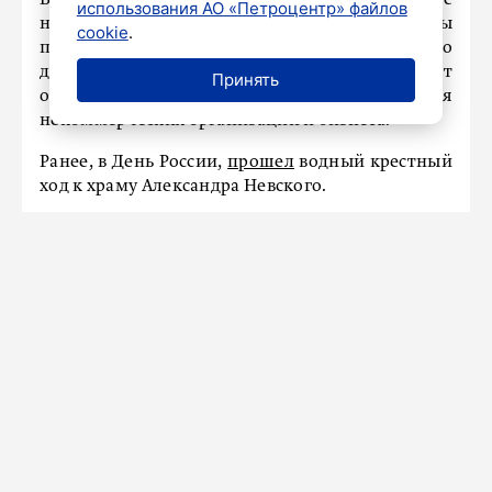
В правительстве Ленинградской области также
использования АО «Петроцентр» файлов
напомнили, что подобные проекты
cookie
.
поддерживаются через конкурс «Дружно. По
делу», который проводит Комитет
Принять
общественных коммуникаций региона для
некоммерческих организаций и бизнеса.
Ранее, в День России,
прошел
водный крестный
ход к храму Александра Невского.
ОБЩЕСТВО
Японский центр сертификации
GlobalSign начал принудительный
отзыв SSL‑удостоверений у
компаний из РФ
13 июня 2026