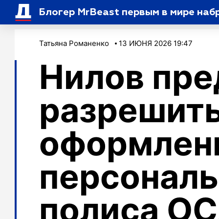
Блогер MrBeast первым в мире наб
Татьяна Романенко
13 ИЮНЯ 2026 19:47
Нилов пр
разрешит
оформлен
персональ
полиса О