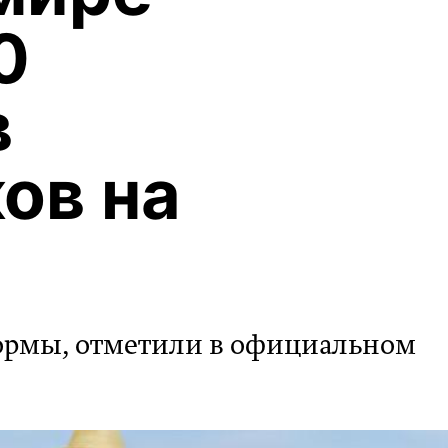
0
в
ов на
ормы, отметили в официальном