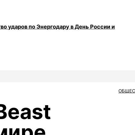
во ударов по Энергодару в День России и
ОБЩЕС
Beast
мире