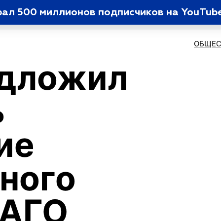
рал 500 миллионов подписчиков на YouTub
ОБЩЕС
едложил
ь
ие
ного
САГО