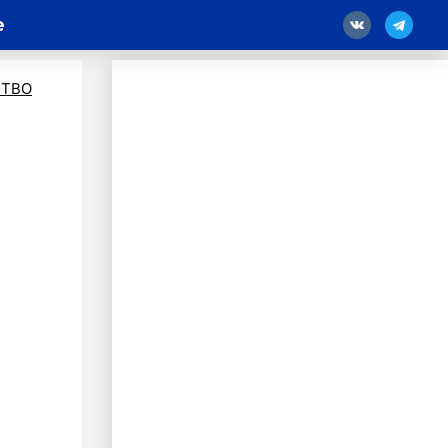
e
18
ТВО