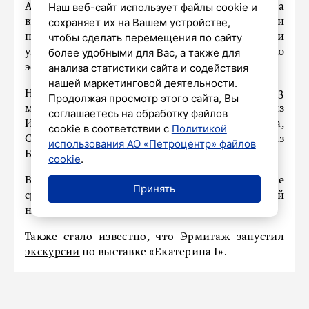
Наш веб-сайт использует файлы cookie и
Авторы переводят личные эмоции на
сохраняет их на Вашем устройстве,
визуальный язык. Через цвет и форму они
чтобы сделать перемещения по сайту
передают воспоминания, чувства и
более удобными для Вас, а также для
универсальные ценности, раскрывая особую
анализа статистики сайта и содействия
эстетику тишины.
нашей маркетинговой деятельности.
На выставке собраны произведения 23
Продолжая просмотр этого сайта, Вы
мастеров. Представлены работы авторов из
соглашаетесь на обработку файлов
Иркутска, Москвы, Нижнего Новгорода,
cookie в соответствии с
Политикой
Смоленска, Санкт-Петербурга и даже из
использования АО «Петроцентр» файлов
Белоруссии.
cookie
.
Выставка будет работать ежедневно, кроме
Принять
среды, до 12 июля. Вход с Английской
набережной.
Также стало известно, что Эрмитаж
запустил
экскурсии
по выставке «Екатерина I».