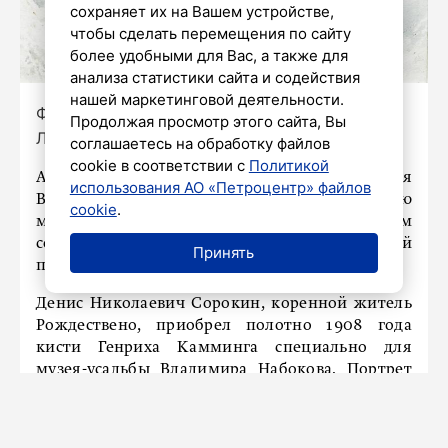
сохраняет их на Вашем устройстве,
чтобы сделать перемещения по сайту
более удобными для Вас, а также для
анализа статистики сайта и содействия
нашей маркетинговой деятельности.
Фото: Комитет информационной политики
Продолжая просмотр этого сайта, Вы
Ленобласти
соглашаетесь на обработку файлов
cookie в соответствии с
Политикой
Акварель с портретом юного русского писателя
использования АО «Петроцентр» файлов
Владимира Набокова пополнит коллекцию
cookie
.
музея-усадьбы «Рождествено». Об этом
сообщили в Комитете информационной
Принять
политики Ленобласти.
Денис Николаевич Сорокин, коренной житель
Рождествено, приобрел полотно 1908 года
кисти Генриха Камминга специально для
музея-усадьбы Владимира Набокова. Портрет
передали в торжественной обстановке.
На обороте работы сохранилась дарственная