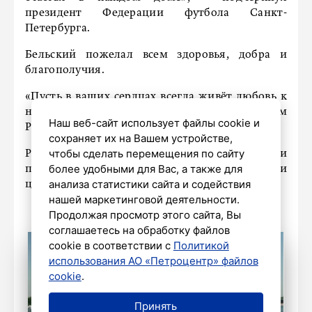
президент Федерации футбола Санкт-
Петербурга.
Бельский пожелал всем здоровья, добра и
благополучия.
«Пусть в ваших сердцах всегда живёт любовь к
нашему городу и стране. С праздником! С Днём
Наш веб-сайт использует файлы cookie и
России!» – заключил он.
сохраняет их на Вашем устройстве,
чтобы сделать перемещения по сайту
Ранее Путин
сообщил
, что сплоченность и
более удобными для Вас, а также для
патриотизм всегда были основными
анализа статистики сайта и содействия
ценностями для россиян.
нашей маркетинговой деятельности.
Продолжая просмотр этого сайта, Вы
соглашаетесь на обработку файлов
cookie в соответствии с
Политикой
использования АО «Петроцентр» файлов
cookie
.
Принять