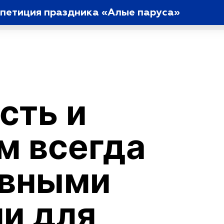
епетиция праздника «Алые паруса»
сть и
м всегда
овными
и для