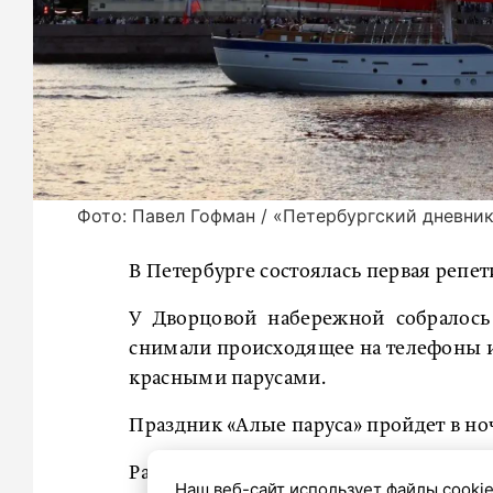
Фото: Павел Гофман / «Петербургский дневни
В Петербурге состоялась первая репет
У Дворцовой набережной собралось
снимали происходящее на телефоны и 
красными парусами.
Праздник «Алые паруса» пройдет в ноч
Ранее мы
рассказали
, какие перекры
Наш веб-сайт использует файлы cookie