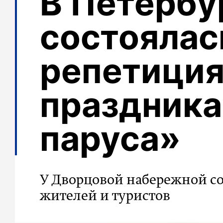
В Петербу
состоялас
репетици
праздника
паруса»
У Дворцовой набережной с
жителей и туристов