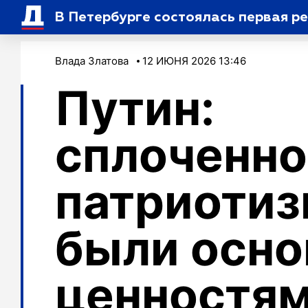
В Петербурге состоялась первая р
Влада Златова
12 ИЮНЯ 2026 13:46
Путин:
сплоченно
патриотиз
были осн
ценностям