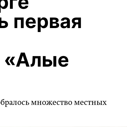
рге
ь первая
я
 «Алые
обралось множество местных