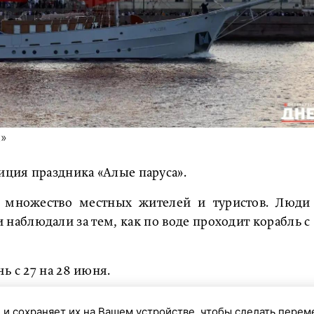
к»
иция праздника «Алые паруса».
 множество местных жителей и туристов. Люди
наблюдали за тем, как по воде проходит корабль с
ь с 27 на 28 июня.
тия ждут петербуржцев перед «Алыми парусами».
 и сохраняет их на Вашем устройстве, чтобы сделать перем