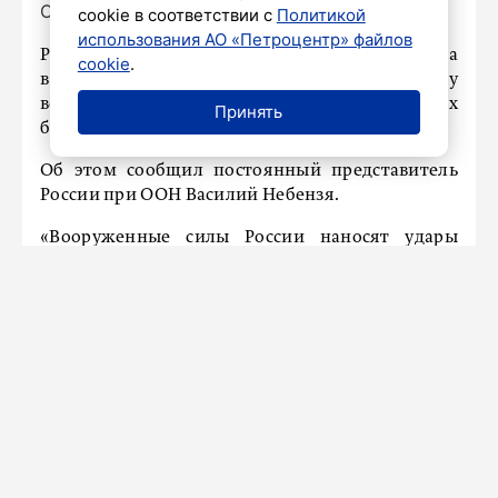
ООН
cookie в соответствии с
Политикой
использования АО «Петроцентр» файлов
Российская армия за последнее время поразила
cookie
.
в Киеве десять предприятий по производству
военной продукции, в том числе ударных
Принять
беспилотников.
Об этом сообщил постоянный представитель
России при ООН Василий Небензя.
«Вооруженные силы России наносят удары
высокоточным оружием по предприятиям
оборонно-промышленного комплекса. В
результате за последнее время в Киеве
поражено десять предприятий, выпускающих
продукцию военного назначения, в том числе
ударные БПЛА», − заявил он на заседании
Совета Безопасности ООН.
Новости СМИ2