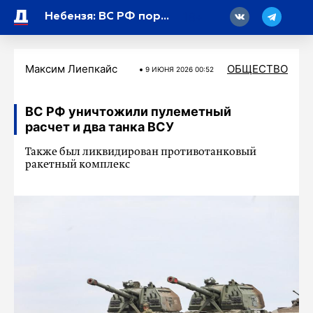
18
Небензя: ВС РФ поразили в Киеве десять военных предприятий
Максим Лиепкайс
ОБЩЕСТВО
9 ИЮНЯ 2026 00:52
ВС РФ уничтожили пулеметный
расчет и два танка ВСУ
Также был ликвидирован противотанковый
ракетный комплекс