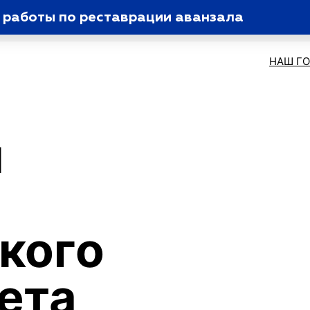
 работы по реставрации аванзала
НАШ Г
и
кого
ета