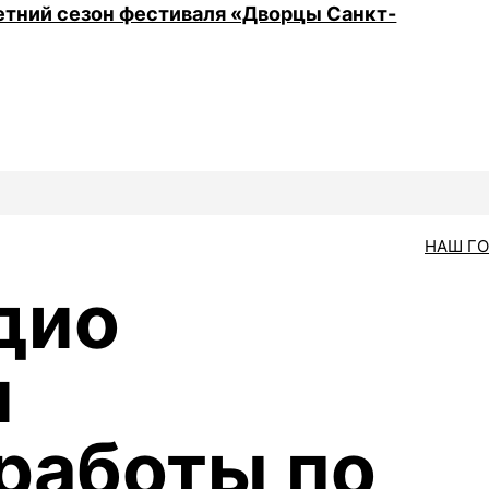
летний сезон фестиваля «Дворцы Санкт-
НАШ Г
дио
и
работы по