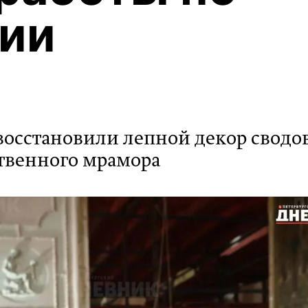
ии
восстановили лепной декор сводо
ственного мрамора