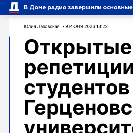
В Доме радио завершили основные
Юлия Лазовская
9 ИЮНЯ 2026 13:22
Открытые
репетици
студентов
Герценовс
университ