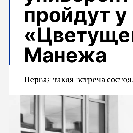
пройдут у
«Цветущег
Манежа
Первая такая встреча состо