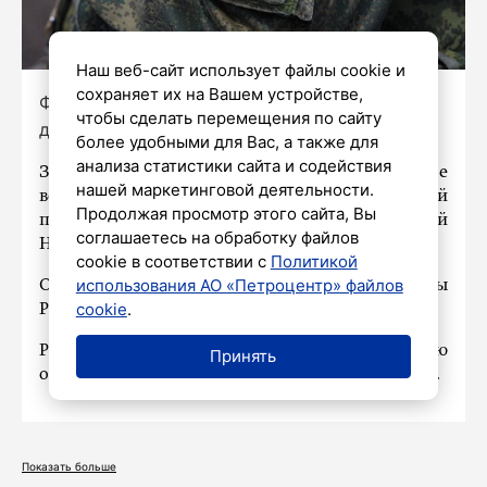
Наш веб-сайт использует файлы cookie и
сохраняет их на Вашем устройстве,
Фото: Роман Пименов / «Петербургский
чтобы сделать перемещения по сайту
дневник»
более удобными для Вас, а также для
анализа статистики сайта и содействия
За последние сутки российские
нашей маркетинговой деятельности.
военнослужащие освободили населенный
Продолжая просмотр этого сайта, Вы
пункт Химик, расположенный в Донецкой
соглашаетесь на обработку файлов
Народной Республике.
cookie в соответствии с
Политикой
использования АО «Петроцентр» файлов
Об этом сообщили в Министерстве обороны
cookie
.
России.
Ранее мы
писали
, что ВС РФ за неделю
Принять
освободили три населенных пункта в зоне СВО.
Показать больше