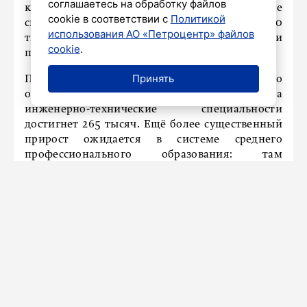
соглашаетесь на обработку файлов
количество бюджетных мест на инженерные
cookie в соответствии с
Политикой
специальности вырастет примерно на 100
использования АО «Петроцентр» файлов
тысяч по сравнению с предыдущими
cookie
.
периодами.
Принять
По словам Чернышенко, в системе высшего
образования число бюджетных мест на
инженерно-технические специальности
достигнет 265 тысяч. Ещё более существенный
прирост ожидается в системе среднего
профессионального образования: там
количество бюджетных мест для будущих
техников, механиков, операторов и других
специалистов инженерного профиля составит
почти 500 тысяч.
Ранее
сообщалось
, что российским школьникам
предложили разрешить пересдавать два
предмета на ЕГЭ.