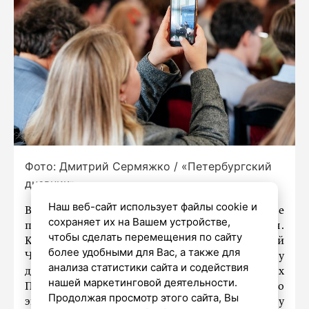
Фото: Дмитрий Сермяжко / «Петербургский
дневник»
Наш веб-сайт использует файлы cookie и
В России продолжится масштабное увеличение
сохраняет их на Вашем устройстве,
приёма студентов на инженерные направления.
чтобы сделать перемещения по сайту
Как заявил вице-премьер Дмитрий
более удобными для Вас, а также для
Чернышенко в интервью генеральному
анализа статистики сайта и содействия
директору ТАСС Андрею Кондрашову на полях
нашей маркетинговой деятельности.
Петербургского международного
Продолжая просмотр этого сайта, Вы
экономического форума, в 2026 году