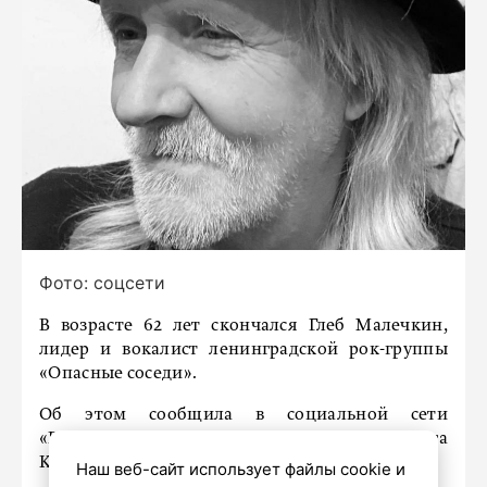
Фото: соцсети
В возрасте 62 лет скончался Глеб Малечкин,
лидер и вокалист ленинградской рок-группы
«Опасные соседи».
Об этом сообщила в социальной сети
«ВКонтакте» продюсер коллектива Ольга
Король-Бородюк, пишет
Piter.TV.
Наш веб-сайт использует файлы cookie и