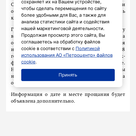
сохраняет их на Вашем устройстве,
Она поделилась тёплыми воспоминаниями
чтобы сделать перемещения по сайту
о музыканте, отметив его харизму и любовь
более удобными для Вас, а также для
к жизни.
анализа статистики сайта и содействия
нашей маркетинговой деятельности.
Группа «Опасные соседи», исполнявшая музыку
Продолжая просмотр этого сайта, Вы
в жанрах рок-н-ролл и бабблгам-панк, была
соглашаетесь на обработку файлов
основана зимой 1983 года. Широкая
cookie в соответствии с
Политикой
известность пришла к коллективу в 1987–1988
использования АО «Петроцентр» файлов
годах после успешных выступлений на рок-
cookie
.
фестивалях в Прибалтике и Ленинграде.
Несмотря на то что состав команды
Принять
неоднократно менялся, Глеб Малечкин всегда
оставался её ядром.
Информация о дате и месте прощания будет
объявлена дополнительно.
ПРОИСШЕСТВИЯ
На Приморском шоссе иномарка