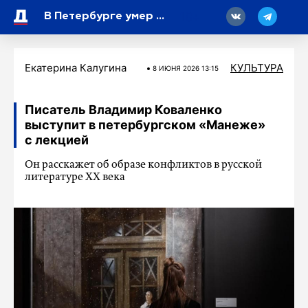
18
В Петербурге умер основатель рок-группы «Опасные соседи» Глеб Малечкин
Екатерина Калугина
КУЛЬТУРА
8 ИЮНЯ 2026 13:15
Писатель Владимир Коваленко
выступит в петербургском «Манеже»
с лекцией
Он расскажет об образе конфликтов в русской
литературе XX века