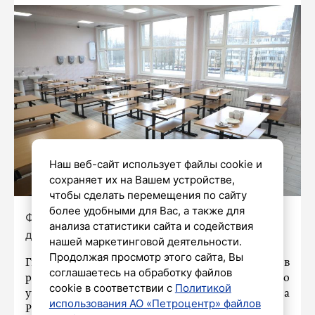
Наш веб-сайт использует файлы cookie и
сохраняет их на Вашем устройстве,
чтобы сделать перемещения по сайту
более удобными для Вас, а также для
Фото: Александр Глуз / «Петербургский
анализа статистики сайта и содействия
дневник»
нашей маркетинговой деятельности.
Продолжая просмотр этого сайта, Вы
Гипоаллергенное меню могут внедрить в
соглашаетесь на обработку файлов
российских школах уже к началу нового
cookie в соответствии с
Политикой
учебного года. Об этом заявила глава
использования АО «Петроцентр» файлов
Роспотребнадзора Анна Попова.