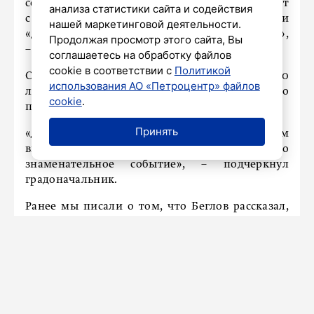
соглашений о сотрудничестве и дорожных карт
анализа статистики сайта и содействия
с регионами России. В том числе – подписали
нашей маркетинговой деятельности.
«дорожную карту» с Архангельской областью»,
Продолжая просмотр этого сайта, Вы
– упомянул губернатор Северной столицы.
соглашаетесь на обработку файлов
cookie в соответствии с
Политикой
Он также напомнил, что скоро исполняется 600
использования АО «Петроцентр» файлов
лет со дня основания первого монашеского
cookie
.
поселения на Соловецком архипелаге.
Принять
«Для Петербурга это знаковое событие. Будем
вместе готовиться и праздновать это
знаменательное событие», – подчеркнул
градоначальник.
Ранее мы писали о том, что Беглов рассказал,
что ждет
бывшие «Кресты».
Беглов рассказал, что ждет
бывшие «Кресты»