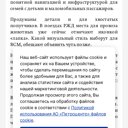
понятной навигацией и инфраструктурой для
семей с детьми и маломобильных пассажиров.
Продуманы детали и для хвостатых
попутчиков. В поездах РЖД места для провоза
животных уже сейчас отмечают иконкой
«лапка». Какой визуальный стиль выберут для
ВСМ, обещают объявить чуть позже.
На линии Москва – Санкт-Петербург создают
Наш веб-сайт использует файлы cookie и
целую экосистему сервиса. Внутри состава
сохраняет их на Вашем устройстве,
выделят специальные зоны для пассажиров с
чтобы сделать перемещения по сайту
животными. Если забыли переноску – выдадут
более удобными для Вас, а также для
перед поездкой. А ещё пушистиков ждёт бонус:
анализа статистики сайта и содействия
эксклюзивные сувениры на борту.
нашей маркетинговой деятельности.
Продолжая просмотр этого сайта, Вы
ВСМ – электрифицированная двухпутная
соглашаетесь на обработку файлов
линия, где поезда разгоняются до 400 км/ч.
cookie в соответствии с
Политикой
Проект сократит путь между Москвой и
использования АО «Петроцентр» файлов
Петербургом до 2 часов 15 минут – вместо
cookie
.
четырёх часов на обычном поезде.