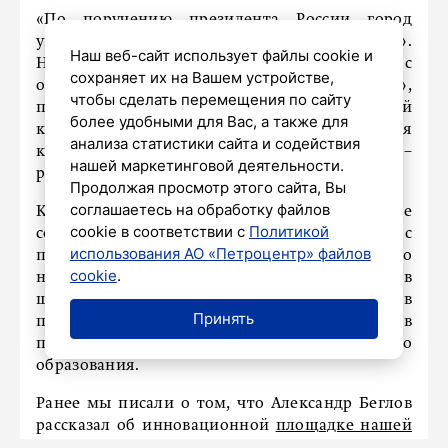
«По поручению президента России город
углубляет сотрудничество с центром «Сириус».
Наш веб-сайт использует файлы cookie и
Новое соглашение, подписанное с
сохраняет их на Вашем устройстве,
образовательным Фондом «Талант и успех»,
чтобы сделать перемещения по сайту
позволит реализовать проект «Национальный
более удобными для Вас, а также для
кампус технологического лидерства и развития
анализа статистики сайта и содействия
критических технологий в Петербурге», –
нашей маркетинговой деятельности.
рассказал Беглов.
Продолжая просмотр этого сайта, Вы
соглашаетесь на обработку файлов
Кроме того, было подписано важное
cookie в соответствии с
Политикой
соглашение в сфере образования с
использования АО «Петроцентр» файлов
педагогическим университетом. Оно
cookie
.
направлено на расширение профориентации в
школах, привлечение новых кадров в
Принять
профессию учителя и увеличение масштабов
подготовки педагогов для профессионального
образования.
Ранее мы писали о том, что Александр Беглов
рассказал об инновационной
площадке нашей
страны.