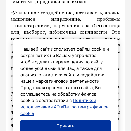
симптомы, продолжила психолог.
«Учащенное сердцебиение, потливость, дрожь,
мышечное напряжение, проблемы
с пищеварением, нарушения сна (бессонница
или, наоборот, избыточная сонливость). Эти
телесные проявления становятся вашим
«новым нормальным», постоянно напоминая
Наш веб-сайт использует файлы cookie и
о внутреннем беспокойстве», – пояснила
сохраняет их на Вашем устройстве,
Родина.
чтобы сделать перемещения по сайту
более удобными для Вас, а также для
По ее мнению, не менее важны поведенческие
анализа статистики сайта и содействия
изменения.
нашей маркетинговой деятельности.
«Вы начинаете избегать ситуаций, которые
Продолжая просмотр этого сайта, Вы
раньше не вызывали дискомфорта.
соглашаетесь на обработку файлов
Ограничиваете круг общения, отказываетесь
cookie в соответствии с
Политикой
от хобби, меняете привычные маршруты,
использования АО «Петроцентр» файлов
лишь бы не столкнуться с потенциальным
cookie
.
источником тревоги. Это явный сигнал того,
что тревога начала управлять вашей жизнью», –
Принять