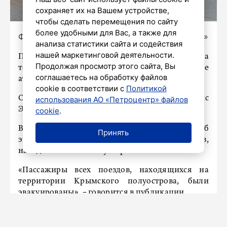
сохраняет их на Вашем устройстве,
чтобы сделать перемещения по сайту
более удобными для Вас, а также для
Фото: Олег Золото / «Петербургский дневник»
анализа статистики сайта и содействия
нашей маркетинговой деятельности.
Пассажиры всех поездов, которые находятся на
Продолжая просмотр этого сайта, Вы
территории Крыма, были эвакуированы после
соглашаетесь на обработку файлов
атаки дронов на состав Москва − Симферополь.
cookie в соответствии с
Политикой
Об этом заявил перевозчик «Гранд Сервис
использования АО «Петроцентр» файлов
Экспресс».
cookie
.
В пресс-службе компании сообщили об
Принять
эвакуации пассажиров всех составов,
находившихся на полуострове.
«Пассажиры всех поездов, находящихся на
территории Крымского полуострова, были
эвакуированы», − говорится в публикации.
Отмечается, что всех людей в Симферополь
перевозят на автобусах.