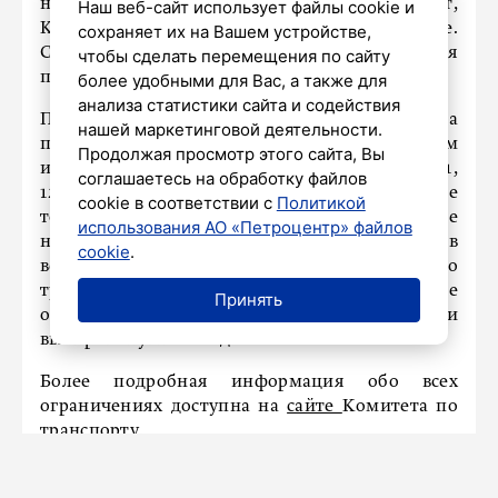
набережную, Троицкий мост,
Наш веб-сайт использует файлы cookie и
Каменноостровский проспект и другие.
сохраняет их на Вашем устройстве,
Сужения вводятся в разные периоды с 7 июня
чтобы сделать перемещения по сайту
по 7 июля.
более удобными для Вас, а также для
анализа статистики сайта и содействия
Полная остановка движения транспорта
нашей маркетинговой деятельности.
предусмотрена на Благовещенском, Дворцовом
Продолжая просмотр этого сайта, Вы
и Троицком мостах в ночные и вечерние часы 11,
соглашаетесь на обработку файлов
12, 13, 25, 26, 27, 28, 29, 30 июня и 1 июля. Кроме
cookie в соответствии с
Политикой
того, движение будет перекрываться на ряде
использования АО «Петроцентр» файлов
набережных и прилегающих переулков в
cookie
.
вечернее и ночное время. Комитет по
транспорту рекомендует водителям заранее
Принять
ознакомиться с графиком ограничений и
выбирать пути объезда.
Более подробная информация обо всех
ограничениях доступна на
сайте
Комитета по
транспорту.