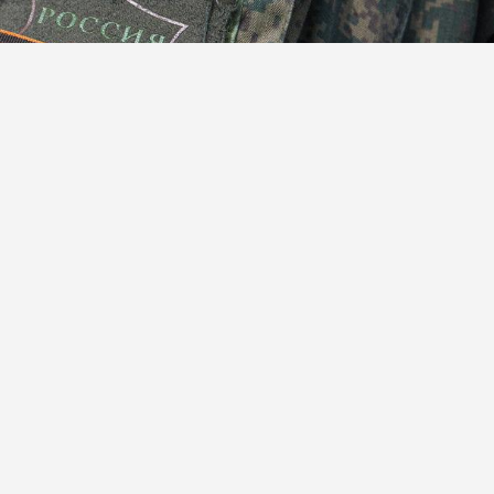
ик»
ннослужащие освободили населенный пункт Химик,
 Республике.