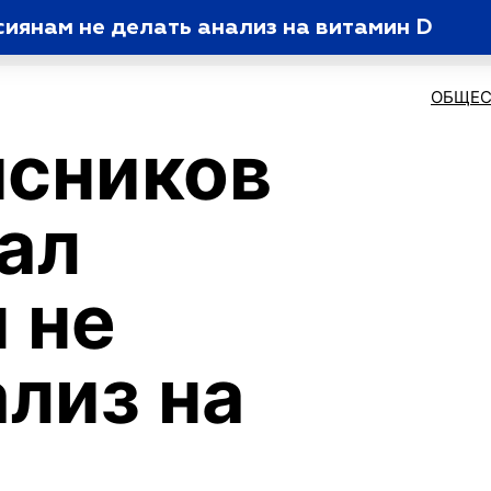
иянам не делать анализ на витамин D
ОБЩЕС
ясников
ал
 не
ализ на