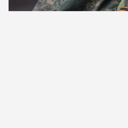
Фото: Роман Пименов / «Петербургский дневн
За последние сутки российские вое
расположенный в Донецкой Народной