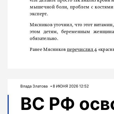
«Не делайте просто так анализ крови н
мышечной боли, проблем с костями и 
эксперт.
Мясников уточнил, что этот витамин,
этом детям, беременным женщин
обязательно.
Ранее Мясников
перечислил
4 «красн
Влада Златова
8 ИЮНЯ 2026 12:52
ВС РФ осв