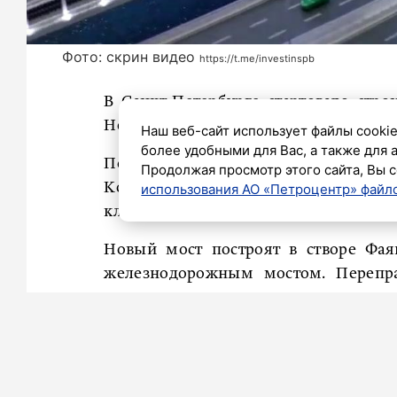
Фото: скрин видео
https://t.me/investinspb
В Санкт-Петербурге стартовало стро
Неву, рассказал в еженедельном обра
Наш веб-сайт использует файлы cookie
более удобными для Вас, а также для 
По его словам, 5 июня вместе с пре
Продолжая просмотр этого сайта, Вы с
Костиным
был дан официальный ст
использования АО «Петроцентр» файло
ключевых частей Широтной магистра
Новый мост построят в створе Фа
железнодорожным мостом. Перепра
улучшить транспортную связанность 
Возведением объекта займется ко
подрядчик сейчас строит Большой Смо
работы там идут с опережением графи