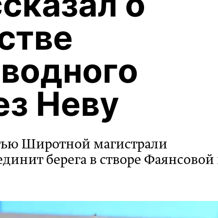
ссказал о
стве
зводного
ез Неву
стью Широтной магистрали
динит берега в створе Фаянсовой