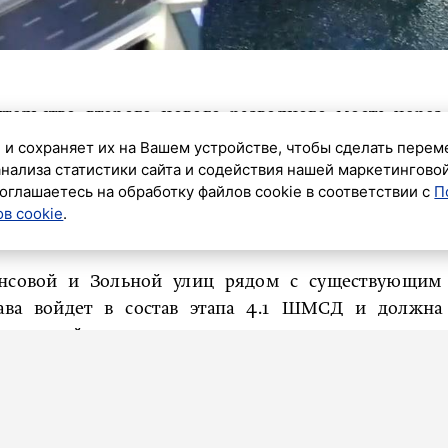
ительство второго нового разводного моста через
щении губернатор Александр Беглов.
 и сохраняет их на Вашем устройстве, чтобы сделать перем
анализа статистики сайта и содействия нашей маркетингово
зидентом – председателем правления ВТБ Андреем
оглашаетесь на обработку файлов cookie в соответствии с
П
арт
реализации проекта, который станет одной из
в cookie
.
ли скоростного движения.
янсовой и Зольной улиц рядом с существующим
ва войдет в состав этапа 4.1 ШМСД и должна
между районами города.
мпания из холдинга «Нацспецстрой». Этот же
ленский мост через Неву. По словам губернатора,
ка.