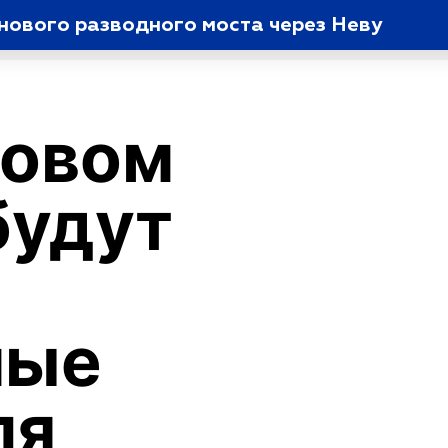
 нового разводного моста через Неву
новом
будут
ные
ля