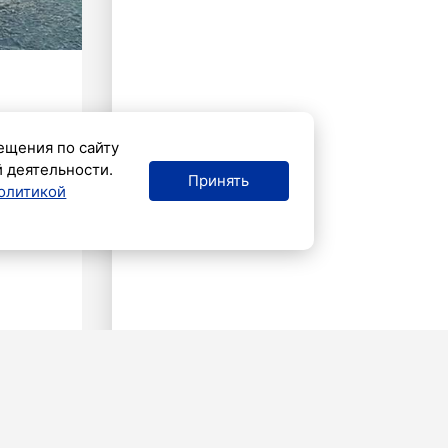
ещения по сайту
й деятельности.
Принять
олитикой