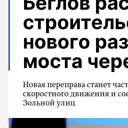
Беглов ра
строитель
нового ра
моста чер
Новая переправа станет ча
скоростного движения и сое
Зольной улиц