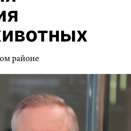
ия
животных
ком районе