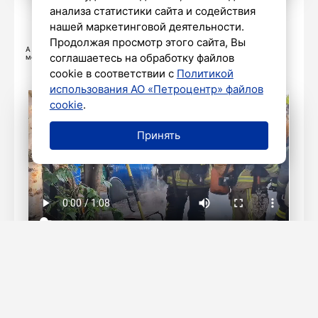
«Петербургский дневник»
анализа статистики сайта и содействия
нашей маркетинговой деятельности.
Продолжая просмотр этого сайта, Вы
А о том, что происходит непосредственно на месте тушения пожара,
соглашаетесь на обработку файлов
можно посмотреть в видео городского главка МЧС.
cookie в соответствии с
Политикой
использования АО «Петроцентр» файлов
cookie
.
Принять
ГУ МЧС России по Петербургу