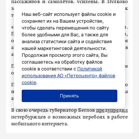
пассажиров и самолётов, усилены. В Пулково
заверили, что восстановят расписание, как
Наш веб-сайт использует файлы cookie и
только воздушное пространство откроют.
сохраняет их на Вашем устройстве,
«Обстановка в терминале спокойная.
чтобы сделать перемещения по сайту
Пассажиры, ожидающие вылета,
более удобными для Вас, а также для
обслуживаются согласно Федеральным
анализа статистики сайта и содействия
авиационным правилам», – отметили в
нашей маркетинговой деятельности.
аэропорту.
Продолжая просмотр этого сайта, Вы
соглашаетесь на обработку файлов
Путешественников попросили с пониманием
cookie в соответствии с
Политикой
отнестись к изменениям.
использования АО «Петроцентр» файлов
cookie
.
Получасом ранее в Пулково подтвердили, что
из-за временных ограничений на полёты
Принять
аэропорт не принимает и не отправляет рейсы.
В свою очередь губернатор Беглов
предупредил
петербуржцев о возможных перебоях в работе
мобильного интернета.