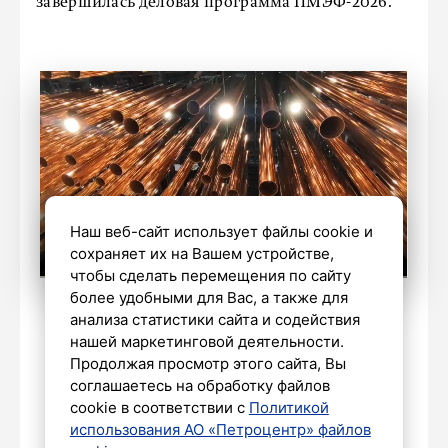
завершилась деловая программа ПМЭФ-2026.
Наш веб-сайт использует файлы cookie и
сохраняет их на Вашем устройстве,
чтобы сделать перемещения по сайту
более удобными для Вас, а также для
Официальный канал фонда
анализа статистики сайта и содействия
«Росконгресс» в MAX
нашей маркетинговой деятельности.
Продолжая просмотр этого сайта, Вы
соглашаетесь на обработку файлов
cookie в соответствии с
Политикой
ОБЩЕСТВО
использования АО «Петроцентр» файлов
Всемирное исследование